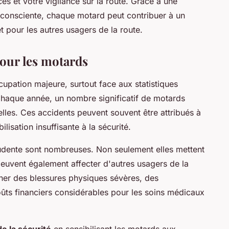
s et votre vigilance sur la route. Grâce à une
 consciente, chaque motard peut contribuer à un
 pour les autres usagers de la route.
pour les motards
upation majeure, surtout face aux statistiques
Chaque année, un nombre significatif de motards
lles. Ces accidents peuvent souvent être attribués à
isation insuffisante à la sécurité.
dente sont nombreuses. Non seulement elles mettent
peuvent également affecter d'autres usagers de la
îner des blessures physiques sévères, des
ûts financiers considérables pour les soins médicaux
e la sécurité
en sensibilisant les motards aux