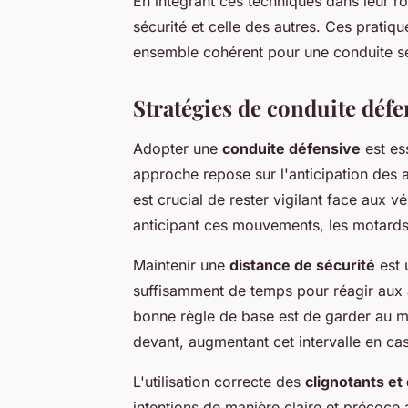
En intégrant ces techniques dans leur r
sécurité et celle des autres. Ces prati
ensemble cohérent pour une conduite sé
Stratégies de conduite défe
Adopter une
conduite défensive
est es
approche repose sur l'anticipation des a
est crucial de rester vigilant face aux 
anticipant ces mouvements, les motards p
Maintenir une
distance de sécurité
est 
suffisamment de temps pour réagir aux 
bonne règle de base est de garder au m
devant, augmentant cet intervalle en c
L'utilisation correcte des
clignotants et
intentions de manière claire et précoce 