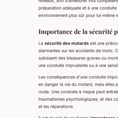
niveaux, afin d’améliorer vos compétence
préparation adéquate et à une conduite
environnement plus sûr pour lui-même et
Importance de la sécurité 
La
sécurité des motards
est une préocc
alarmantes sur les accidents de moto. 
subissent des blessures graves ou morte
une conduite imprudente ou à une sensibil
Les conséquences d'une conduite impru
en danger la vie du motard, mais elles 
route. Une conduite à risque peut entra
traumatismes psychologiques, et des co
et les réparations.
Il est crucial de souligner l'
importance d