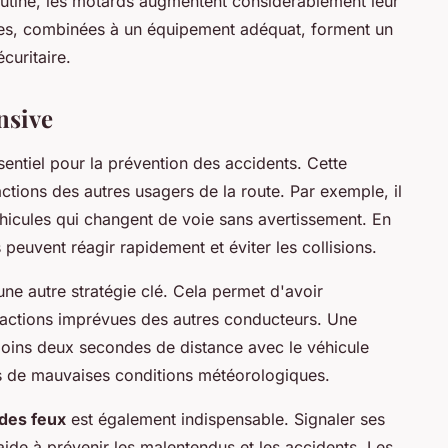
outine, les motards augmentent considérablement leur
ques, combinées à un équipement adéquat, forment un
curitaire.
nsive
sentiel pour la prévention des accidents. Cette
ctions des autres usagers de la route. Par exemple, il
véhicules qui changent de voie sans avertissement. En
euvent réagir rapidement et éviter les collisions.
une autre stratégie clé. Cela permet d'avoir
actions imprévues des autres conducteurs. Une
oins deux secondes de distance avec le véhicule
as de mauvaises conditions météorologiques.
 des feux
est également indispensable. Signaler ses
aide à prévenir les malentendus et les accidents. Les